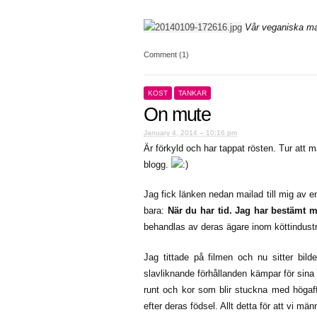
Vår veganiska m
Comment (1)
KOST
TANKAR
On mute
January 4, 2014 – 10:16 pm
Är förkyld och har tappat rösten. Tur att
blogg.
Jag fick länken nedan mailad till mig av 
bara:
När du har tid. Jag har bestämt 
behandlas av deras ägare inom köttindustr
Jag tittade på filmen och nu sitter bil
slavliknande förhållanden kämpar för sina
runt och kor som blir stuckna med högaff
efter deras födsel. Allt detta för att vi mä