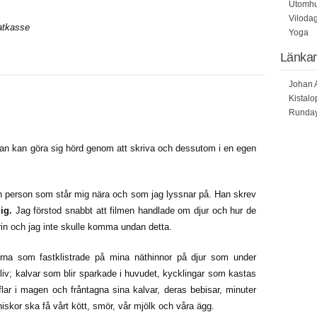
Utomh
Viloda
atkasse
Yoga
Länkar
Johan A
Kistalo
Runda
 man kan göra sig hörd genom att skriva och dessutom i en egen
en person som står mig nära och som jag lyssnar på. Han skrev
mig.
Jag förstod snabbt att filmen handlade om djur och hur de
in och jag inte skulle komma undan detta.
derna som fastklistrade på mina näthinnor på djur som under
 liv; kalvar som blir sparkade i huvudet, kycklingar som kastas
lar i magen och fråntagna sina kalvar, deras bebisar, minuter
nniskor ska få vårt kött, smör, vår mjölk och våra ägg.