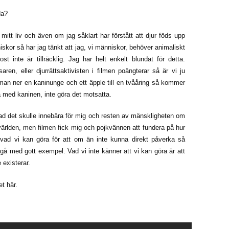
da?
 mitt liv och även om jag såklart har förstått att djur föds upp
niskor så har jag tänkt att jag, vi människor, behöver animaliskt
t inte är tillräcklig. Jag har helt enkelt blundat för detta.
ren, eller djurrättsaktivisten i filmen poängterar så är vi ju
r man ner en kaninunge och ett äpple till en tvååring så kommer
ka med kaninen, inte göra det motsatta.
 vad det skulle innebära för mig och resten av mänskligheten om
rvärlden, men filmen fick mig och pojkvännen att fundera på hur
 vad vi kan göra för att om än inte kunna direkt påverka så
egå med gott exempel. Vad vi inte känner att vi kan göra är att
 existerar.
et här.