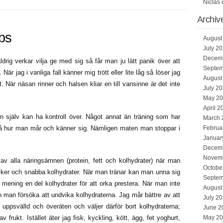
Niclas
Archiv
rbs
August
July 2
Decem
drig verkar vilja ge med sig så får man ju lätt panik över att
Septem
är jag i vanliga fall känner mig trött eller lite låg så löser jag
August
. När näsan rinner och halsen kliar en till vansinne är det inte
July 2
May 2
April 2
n själv kan ha kontroll över. Något annat än träning som har
March 
 på hur man mår och känner sig. Nämligen maten man stoppar i
Februa
Januar
Decem
Novem
av alla näringsämnen (protein, fett och kolhydrater) när man
Octobe
socker och snabba kolhydrater. När man tränar kan man unna sig
Septem
mening en del kolhydrater för att orka prestera. När man inte
August
 kan man försöka att undvika kolhydraterna. Jag mår bättre av att
July 2
uppsvälld och överäten och väljer därför bort kolhydraterna;
June 2
frukt. Istället äter jag fisk, kyckling, kött, ägg, fet yoghurt,
May 2