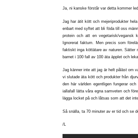
Ja, ni kanske förstår var detta kommer le
Jag har ätit kött och mejeriprodukter hela
enbart med syftet att bli föda till oss män
protein och att en vegetarisk/vegansk kos
Ignorerat faktum. Men precis som föreläsa
faktiskt inga köttätare av naturen. Sätte
barnet i 100 fall av 100 äta äpplet och le
Jag känner inte att jag är helt påläst om
vi slutade äta kött och produkter från dju
den här världen egentligen fungerar och
iallafall lätta våra egna samveten och för
lägga locket på och låtsas som att det inte
Så snälla, ta 70 minuter av er tid och se d
/L