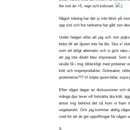
lite snö än +5, regn och kolsvart.
Någon träning har det ju inte blivit på sist
upp sist och hur tankarna har gått sen des
Under helgen efter att jag och min pojk
bidra till att djuren inte far illa. Ska vi
som ett ärligt alternativ och vi gick raka
att jag inte direkt blev imponerad. Som 
skulle få i mig tillräckligt med proteine
kött och mejeriprodukter. Grönsaker, nött
proteinerna??? Vi köpte quorn-bitar, soya-
Efter några dagar av diskussioner och dål
många djur lever vill fortsätta äta kött, ä
anser mig behöva det så kom vi fram til
vegetariskt. Och jag kommer aldrig någon
cred för att de gör uppoffringar för någon a
/L