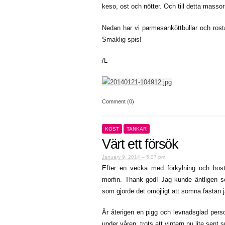
keso, ost och nötter. Och till detta masso
Nedan har vi parmesanköttbullar och rosta
Smaklig spis!
/L
Comment (0)
KOST
TANKAR
Värt ett försök
January 9, 2014 – 5:27 pm
Efter en vecka med förkylning och host
morfin. Thank god! Jag kunde äntligen s
som gjorde det omöjligt att somna fastän 
Är återigen en pigg och levnadsglad pers
under våren, trots att vintern nu lite sent