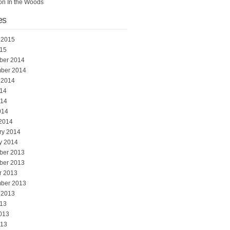
 on
In the Woods
es
 2015
015
ber 2014
ber 2014
 2014
014
014
014
2014
ry 2014
y 2014
ber 2013
ber 2013
r 2013
ber 2013
 2013
013
013
013