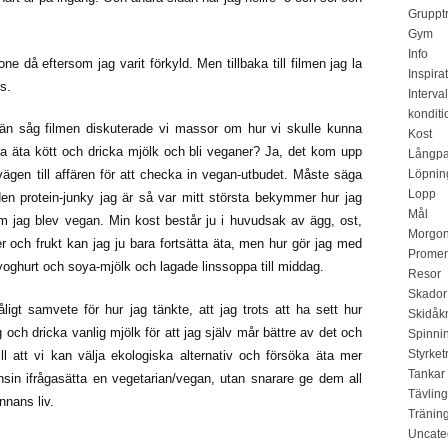
Gruppt
Gym
Info
one då eftersom jag varit förkyld. Men tillbaka till filmen jag la
Inspira
s.
Interval
konditi
vän såg filmen diskuterade vi massor om hur vi skulle kunna
Kost
 sluta äta kött och dricka mjölk och bli veganer? Ja, det kom upp
Långp
 vägen till affären för att checka in vegan-utbudet. Måste säga
Löpnin
Lopp
den protein-junky jag är så var mitt största bekymmer hur jag
Mål
r om jag blev vegan. Min kost består ju i huvudsak av ägg, ost,
Morgon
er och frukt kan jag ju bara fortsätta äta, men hur gör jag med
Promen
yoghurt och soya-mjölk och lagade linssoppa till middag.
Resor
Skador
igt samvete för hur jag tänkte, att jag trots att ha sett hur
Skidåk
gg och dricka vanlig mjölk för att jag själv mår bättre av det och
Spinni
Styrket
l att vi kan välja ekologiska alternativ och försöka äta mer
Tankar
sin ifrågasätta en vegetarian/vegan, utan snarare ge dem all
Tävling
nnans liv.
Tränin
Uncate