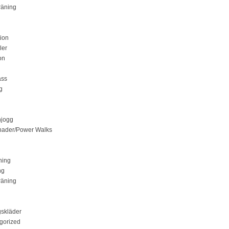
räning
tion
ler
on
ass
g
jogg
ader/Power Walks
ning
ng
räning
gskläder
gorized