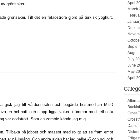
April 2
r av grönsaker.
March 
Februa
de grönsaker. Till det en fetaoströra gjord på turkisk yoghurt.
Januar
Decem
Novem
Octobe
Septem
August
July 2
June 2
May 2
April 2
Catego
Alterna
a gick jag till vårdcentralen och begärde hostmedicin MED
Backint
ova en hel natt och slapp ligga vaken i timmar med rethosta
CrossFi
jag var dödstrött. Som en zombie kände jag mig.
Crosstr
Dans
on. Tillbaka på jobbet och massor med roligt att se fram emot
Distan
Fråges
 snart är på ingång. Och andra sidan har jag hellre -5 och sol och