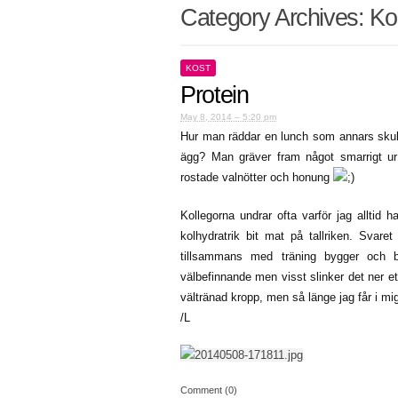
Category Archives:
Ko
KOST
Protein
May 8, 2014 – 5:20 pm
Hur man räddar en lunch som annars skull
ägg? Man gräver fram något smarrigt u
rostade valnötter och honung
Kollegorna undrar ofta varför jag alltid h
kolhydratrik bit mat på tallriken. Svare
tillsammans med träning bygger och b
välbefinnande men visst slinker det ner et
vältränad kropp, men så länge jag får i mi
/L
Comment (0)