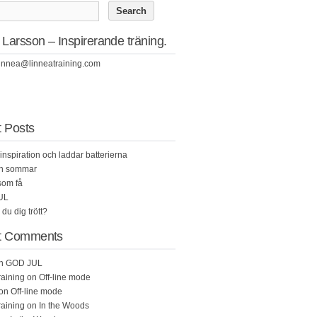
 Larsson – Inspirerande träning.
linnea@linneatraining.com
 Posts
inspiration och laddar batterierna
en sommar
som få
UL
du dig trött?
t Comments
on
GOD JUL
raining on
Off-line mode
on
Off-line mode
raining on
In the Woods