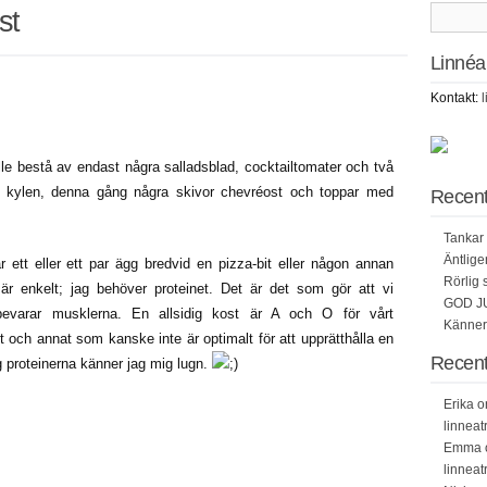
st
Linnéa
Kontakt:
e bestå av endast några salladsblad, cocktailtomater och två
r kylen, denna gång några skivor chevréost och toppar med
Recent
Tankar 
Äntlig
ar ett eller ett par ägg bredvid en pizza-bit eller någon annan
Rörlig 
t är enkelt; jag behöver proteinet. Det är det som gör att vi
GOD J
evarar musklerna. En allsidig kost är A och O för vårt
Känner 
t och annat som kanske inte är optimalt för att upprätthålla en
Recen
g proteinerna känner jag mig lugn.
Erika 
linneat
Emma 
linneat