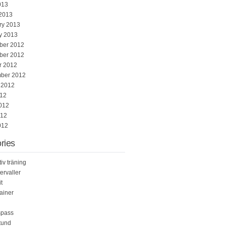
013
2013
ry 2013
y 2013
ber 2012
ber 2012
r 2012
ber 2012
 2012
012
012
012
012
ries
tiv träning
ervaller
t
ainer
spass
tund