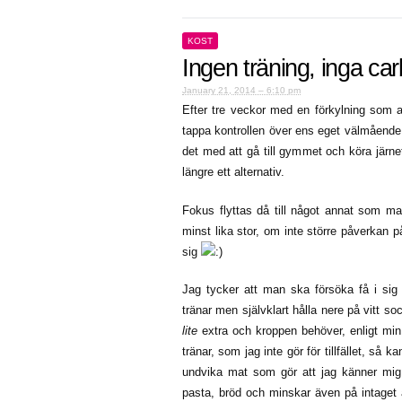
KOST
Ingen träning, inga ca
January 21, 2014 – 6:10 pm
Efter tre veckor med en förkylning som al
tappa kontrollen över ens eget välmående. N
det med att gå till gymmet och köra järnet
längre ett alternativ.
Fokus flyttas då till något annat som ma
minst lika stor, om inte större påverkan
sig
Jag tycker att man ska försöka få i sig 
tränar men självklart hålla nere på vitt 
lite
extra och kroppen behöver, enligt min 
tränar, som jag inte gör för tillfället, så
undvika mat som gör att jag känner mig 
pasta, bröd och minskar även på intaget av 