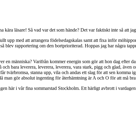
a kära läsare! Så vad var det som hände? Det var faktiskt inte så att ja
fullt upp med att arrangera födelsedagskalas samt att fixa inför möhippor
 blev rapportering om den bortprioriterad. Hoppas jag har några tappra l
ver en människa? Varifrån kommer energin som gör att hon dag efter dag
på och bara leverera, leverera, leverera, vara stark, pigg och glad, även 
får tvärbromsa, stanna upp, vila och andas ett slag för att sen komma igen
å man gör absolut ingenting för återhämtning är A och O för att må bra
n här i vår fina sommarstad Stockholm. Ett härligt avbrott i vardagen 