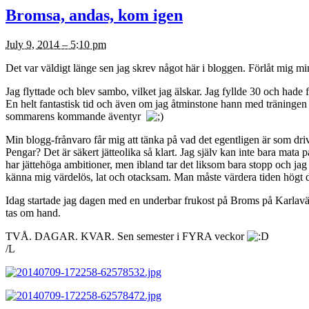
Bromsa, andas, kom igen
July 9, 2014 – 5:10 pm
Det var väldigt länge sen jag skrev något här i bloggen. Förlåt mig min
Jag flyttade och blev sambo, vilket jag älskar. Jag fyllde 30 och hade 
En helt fantastisk tid och även om jag åtminstone hann med träningen så
sommarens kommande äventyr
Min blogg-frånvaro får mig att tänka på vad det egentligen är som dri
Pengar? Det är säkert jätteolika så klart. Jag själv kan inte bara mata 
har jättehöga ambitioner, men ibland tar det liksom bara stopp och jag 
känna mig värdelös, lat och otacksam. Man måste värdera tiden högt d
Idag startade jag dagen med en underbar frukost på Broms på Karlaväge
tas om hand.
TVÅ. DAGAR. KVAR. Sen semester i FYRA veckor
/L