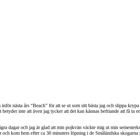
nför nästa års “Beach” för att se ut som sitt bästa jag och slippa kryp
et betyder inte att även jag tycker att det kan kännas befriande att få ta 
er några dagar och jag är glad att min pojkvän väckte mig ut min semeste
ar och kom hem efter ca 30 minuters löpning i de Småländska skogarna s