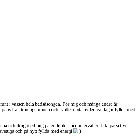
a runt i vassen hela badsäsongen. För mig och många andra är
en paus från träningsrutinen och istället njuta av lediga dagar fyllda med
rkoma och drog med mig på en löptur med intervaller. Likt passet vi
vettiga och på nytt fyllda med energi