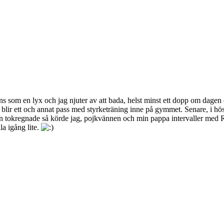
nns som en lyx och jag njuter av att bada, helst minst ett dopp om dagen
ir ett och annat pass med styrketräning inne på gymmet. Senare, i höst 
gen tokregnade så körde jag, pojkvännen och min pappa intervaller med Ru
la igång lite.