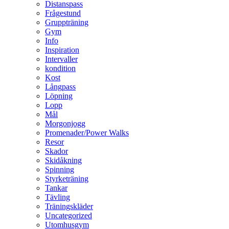
Distanspass
Frågestund
Gruppträning
Gym
Info
Inspiration
Intervaller
kondition
Kost
Långpass
Löpning
Lopp
Mål
Morgonjogg
Promenader/Power Walks
Resor
Skador
Skidåkning
Spinning
Styrketräning
Tankar
Tävling
Träningskläder
Uncategorized
Utomhusgym