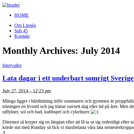
HOME
Om Linnéa
Sub 45
Kontakt
Monthly Archives:
July 2014
Intervaller
Lata dagar i ett underbart somrigt Sverige
July 27, 2014 – 12:23 pm
Många ligger i hårdträning inför sommaren och gymmen är proppfulla i
träningen en livsstil och jag tränar oavsett dag eller tid på året. Men d
utflykter, sol och bad, kubbspel och cykelturer
Däremot så kryper sig en längtan efter att få ta ut sig ordentligt eft
körde sist med Runday så fick vi maxbelasta våra lata semesterkropp
/L