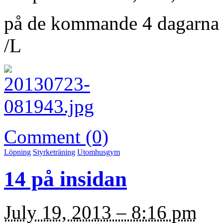
på de kommande 4 dagarn
/L
Comment (0)
Löpning
Styrketräning
Utomhusgym
14 på insidan
July 19, 2013 – 8:16 pm