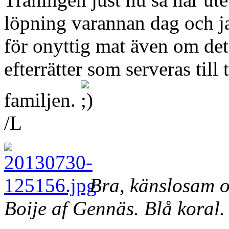
löpning varannan dag och jag
för onyttig mat även om det ä
efterrätter som serveras til
familjen.
/L
Bra, känslosam oc
Boije af Gennäs. Blå koral.