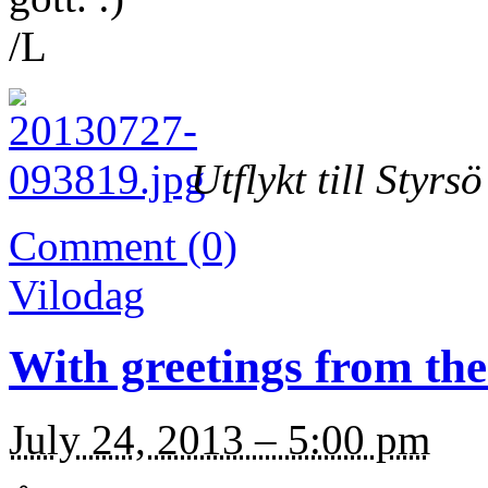
/L
Utflykt till Styrs
Comment (0)
Vilodag
With greetings from th
July 24, 2013 – 5:00 pm