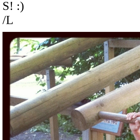
S!
/L