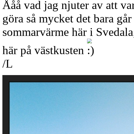
Ååå vad jag njuter av att va
göra så mycket det bara går 
sommarvärme här i Svedala, 
här på västkusten
/L