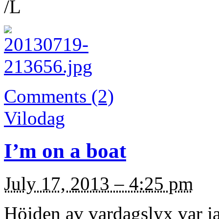
/L
Comments (2)
Vilodag
I’m on a boat
July 17, 2013 – 4:25 pm
Höjden av vardagslyx var ja