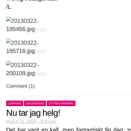
/L
Comment (1)
LÖPNING
SKIDÅKNING
STYRKETRÄNING
Nu tar jag helg!
March 21, 2013 – 8:16 pm
Det har varit en kall, men fantastiskt fin dag, s