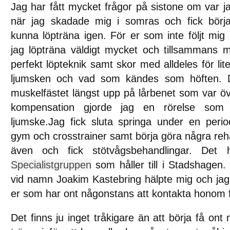
Jag har fått mycket frågor på sistone om var ja
när jag skadade mig i somras och fick börja
kunna löpträna igen. För er som inte följt mig
jag löpträna väldigt mycket och tillsammans m
perfekt löpteknik samt skor med alldeles för lit
ljumsken och vad som kändes som höften. D
muskelfästet längst upp på lårbenet som var ö
kompensation gjorde jag en rörelse som 
ljumske.Jag fick sluta springa under en peri
gym och crosstrainer samt börja göra några reh
även och fick stötvågsbehandlingar. Det 
Specialistgruppen
som håller till i Stadshagen.
vid namn Joakim Kastebring hälpte mig och j
er som har ont någonstans att kontakta honom f
Det finns ju inget tråkigare än att börja få on