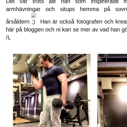
Det var trots allt han som inspirerade m
armhävningar och situps hemma på sovr
årsåldern
Han är också fotografen och krea
här på bloggen och ni kan se mer av vad han g
/L