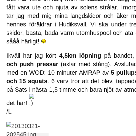
fått vara ute och njuta av solens strålar. Imo
tar jag med mig mina längdskidor och åker me
hennes föräldrar i Hudiksvall. Vi ska under t
skidor, basta, bada varm utomhuspool och äta 
sååå härligt!
Ikväll har jag kört
4,5km löpning
på bandet
och push pressar
(axlar med stång). Avslutad
med en WOD: 10 minuter AMRAP av
5 pullup
och 15 squats
. 6 varv tror att det blev, tappa
på Sats i nästa 1,5 timme och bara njöt av atmo
det här!
/L