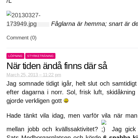
/L
Fåglarna är hemma; snart är de
Comment (0)
LÖPNING
STYRKETRÄNING
När tiden ändå finns där så
March 25, 2013 – 11:22 pm
Jag somnade tidigt igår, helt slut och samtidig
efter dagarna i norr. Sol, frisk luft, skidåkning
gjorde verkligen gott
Hade tänkt vila idag, men varför vila när ma
mellan jobb och kvällssaktivitet?
Jag gick f
Sats Medborgarplatsen och körde
6 snabba ki