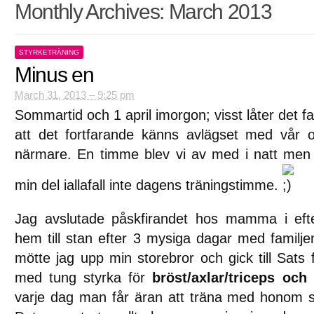
Monthly Archives:
March 2013
STYRKETRÄNING
Minus en
March 31, 2013 – 9:25 pm
Sommartid och 1 april imorgon; visst låter det fan
att det fortfarande känns avlägset med vår 
närmare. En timme blev vi av med i natt men
min del iallafall inte dagens träningstimme.
Jag avslutade påskfirandet hos mamma i eft
hem till stan efter 3 mysiga dagar med familj
mötte jag upp min storebror och gick till Sats 
med tung styrka för
bröst/axlar/triceps och
varje dag man får äran att träna med honom så 