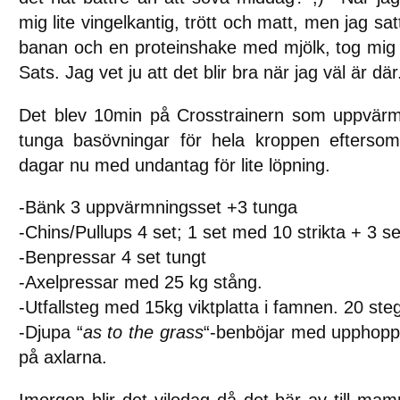
mig lite vingelkantig, trött och matt, men jag satt
banan och en proteinshake med mjölk, tog mig i 
Sats. Jag vet ju att det blir bra när jag väl är där
Det blev 10min på Crosstrainern som uppvärm
tunga basövningar för hela kroppen eftersom 
dagar nu med undantag för lite löpning.
-Bänk 3 uppvärmningsset +3 tunga
-Chins/Pullups 4 set; 1 set med 10 strikta + 3 s
-Benpressar 4 set tungt
-Axelpressar med 25 kg stång.
-Utfallsteg med 15kg viktplatta i famnen. 20 steg
-Djupa “
as to the grass
“-benböjar med upphopp
på axlarna.
Imorgon blir det vilodag då det bär av till ma