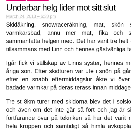
Underbar helg lider mot sitt slut
March 24, 2013 – 6:39 pm
Skidåkning, snowraceråkning, mat, skön
varmkarsbad, ännu mer mat, fika och s
sammanfatta helgen med. Det har varit tre helt o
tillsammans med Linn och hennes gästvänliga fa
Igår fick vi sällskap av Linns syster, hennes m
åriga son. Efter skidturen var ute i snön på g
efter en snabb eftermiddagslur åkte vi över
badade varmkar på deras terass innan middage
Tre st 8km-turer med skidorna blev det i sols
och även om det inte går så fort och jag är sis
fortfarande övar på tekniken så har det varit ri
hela kroppen och samtidigt så himla avkoppl