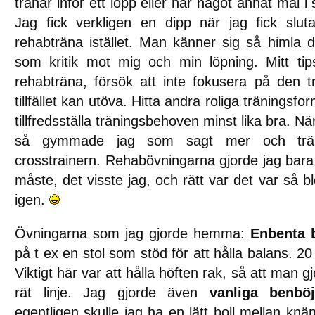
tränar inför ett lopp eller har något annat mål i 
Jag fick verkligen en dipp när jag fick slut
rehabträna istället. Man känner sig så himla d
som kritik mot mig och min löpning. Mitt tip
rehabträna, försök att inte fokusera på den 
tillfället kan utöva. Hitta andra roliga träningsf
tillfredsställa träningsbehoven minst lika bra. När
så gymmade jag som sagt mer och trän
crosstrainern. Rehabövningarna gjorde jag bara 
måste, det visste jag, och rätt var det var så bl
igen.
Övningarna som jag gjorde hemma:
Enbenta 
på t ex en stol som stöd för att hålla balans. 2
Viktigt här var att hålla höften rak, så att man 
rät linje. Jag gjorde även
vanliga benbö
egentligen skulle jag ha en lätt boll mellan kn