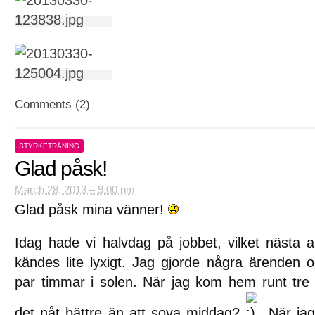
Comments (2)
STYRKETRÄNING
Glad påsk!
March 28, 2013 – 9:00 pm
Glad påsk mina vänner!
Idag hade vi halvdag på jobbet, vilket nästa a
kändes lite lyxigt. Jag gjorde några ärenden 
par timmar i solen. När jag kom hem runt tre
det nåt bättre än att sova middag?
När jag