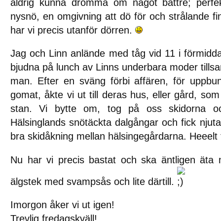
aldrig kunna drömma om något bättre; perfe
nysnö, en omgivning att dö för och strålande fi
har vi precis utanför dörren.
Jag och Linn anlände med tåg vid 11 i förmiddag
bjudna på lunch av Linns underbara moder til
man. Efter en sväng förbi affären, för uppbu
gomat, åkte vi ut till deras hus, eller gård, som
stan. Vi bytte om, tog på oss skidorna o
Hälsinglands snötäckta dalgångar och fick njuta
bra skidåkning mellan hälsingegårdarna. Heeelt 
Nu har vi precis bastat och ska äntligen äta 
älgstek med svampsås och lite därtill.
Imorgon åker vi ut igen!
Trevlig fredagskväll!