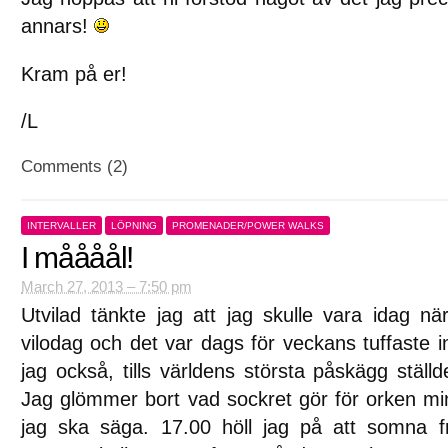
annars!
Kram på er!
/L
Comments (2)
INTERVALLER
LÖPNING
PROMENADER/POWER WALKS
I måååål!
March 27, 2013 – 7:50 pm
Utvilad tänkte jag att jag skulle vara idag nä
vilodag och det var dags för veckans tuffaste i
jag också, tills världens största påskägg stäl
Jag glömmer bort vad sockret gör för orken mi
jag ska säga. 17.00 höll jag på att somna 