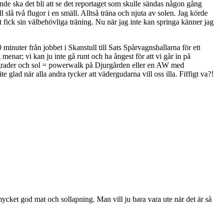
de ska det bli att se det reportaget som skulle sändas någon gång
lå två flugor i en smäll. Alltså träna och njuta av solen. Jag körde
t fick sin välbehövliga träning. Nu när jag inte kan springa känner jag
minuter från jobbet i Skanstull till Sats Spårvagnshallarna för ett
menar; vi kan ju inte gå runt och ha ångest för att vi går in på
20 grader och sol = powerwalk på Djurgården eller en AW med
glad när alla andra tycker att vädergudarna vill oss illa. Fiffigt va?!
cket god mat och sollapning. Man vill ju bara vara ute när det är så