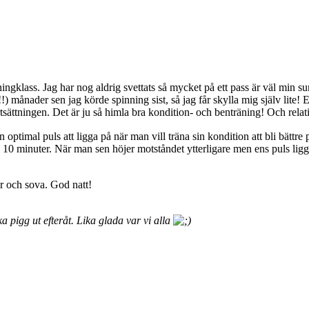
klass. Jag har nog aldrig svettats så mycket på ett pass är väl min su
 månader sen jag körde spinning sist, så jag får skylla mig själv lite! Ef
tsättningen. Det är ju så himla bra kondition- och benträning! Och relat
n optimal puls att ligga på när man vill träna sin kondition att bli bättre p
0 minuter. När man sen höjer motståndet ytterligare men ens puls ligger s
er och sova. God natt!
ika pigg ut efteråt. Lika glada var vi alla