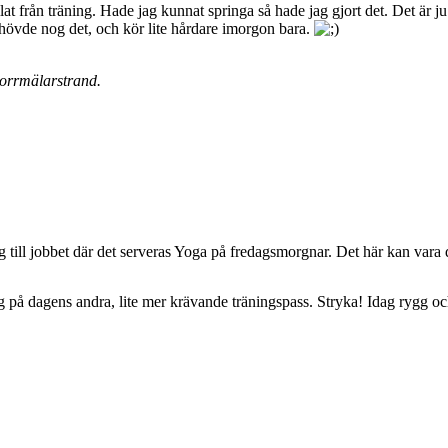
ilat från träning. Hade jag kunnat springa så hade jag gjort det. Det är ju
ehövde nog det, och kör lite hårdare imorgon bara.
Norrmälarstrand.
g till jobbet där det serveras Yoga på fredagsmorgnar. Det här kan vara 
på dagens andra, lite mer krävande träningspass. Stryka! Idag rygg och