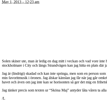
May 1, 2013 – 12:23 am
Solen skiner ute, man är ledig en dag mitt i veckan och vad vore inte 
stockholmare i City och längs Strandvägen kan jag hitta en plats där j
Jag är (lindrigt) skadad och kan inte springa, men som en person som ha
min favoritmusik i öronen. Jag älskar känslan jag får när jag går omkri
havet och även om jag inte kan se horisonten så ger det mig en frihet
Jag tänker precis som texten ur “Sköna Maj” antyder låta våren ta alla
/L