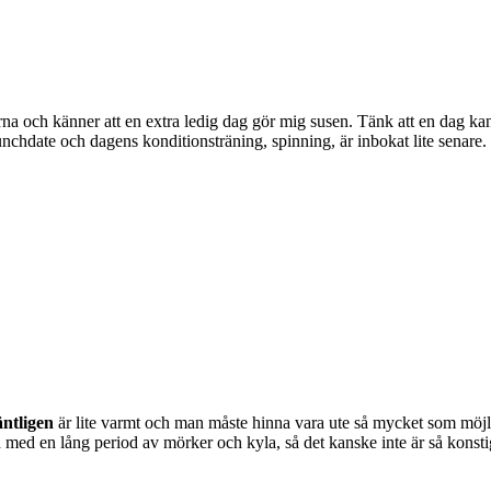
rna och känner att en extra ledig dag gör mig susen. Tänk att en dag kan 
chdate och dagens konditionsträning, spinning, är inbokat lite senare.
äntligen
är lite varmt och man måste hinna vara ute så mycket som möjli
 med en lång period av mörker och kyla, så det kanske inte är så konstigt