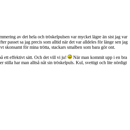
mmering av det hela och tröskelpulsen var mycket lägre än sist jag var
ter passet sa jag precis som alltid när det var alldeles för länge sen jag
ivt skonsamt för mina trötta, stackars smalben som bara gör ont.
å ett effektivt sätt. Och det vill vi ju!
När man kommit upp i en bra
tilla har man alltså nåt sin tröskelpuls. Kul, svettigt och lite nördigt