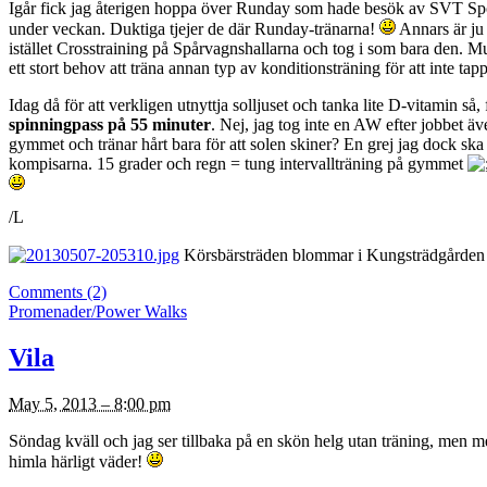
Igår fick jag återigen hoppa över Runday som hade besök av SVT Sporte
under veckan. Duktiga tjejer de där Runday-tränarna!
Annars är ju 
istället Crosstraining på Spårvagnshallarna och tog i som bara den. Mus
ett stort behov att träna annan typ av konditionsträning för att inte t
Idag då för att verkligen utnyttja solljuset och tanka lite D-vitamin s
spinningpass på 55 minuter
. Nej, jag tog inte en AW efter jobbet äv
gymmet och tränar hårt bara för att solen skiner? En grej jag dock s
kompisarna. 15 grader och regn = tung intervallträning på gymmet
/L
Körsbärsträden blommar i Kungsträdgården oc
Comments (2)
Promenader/Power Walks
Vila
May 5, 2013 – 8:00 pm
Söndag kväll och jag ser tillbaka på en skön helg utan träning, men 
himla härligt väder!