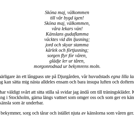
Sköna maj, välkommen
till vår bygd igen!
Sköna maj, välkommen,
våra lekars vän!
Känslans gudaflamma
väcktes vid din ljusning;
jord och skyar stamma
kärlek och förtjusning;
sorgen flyr för våren,
glädje ler ur tåren,
morgonrodnad ur bekymrens moln.
härligare än ett långpass ute på Djurgården, vår huvudstads
egna lilla la
ag kan sätta mig nästa alldeles ensam och bara insupa luften och dofterna
r väldigt svårt att sitta stilla så svidar jag ändå om till träningskläde
ng i Stockholm, gärna längs vattnet som omger oss och som ger en känsla 
skänsla som är underbar.
 bekymmer, sorg och tårar och istället njuta av känslorna som våren ger.