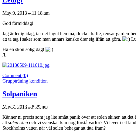
Ledig!
May 9, 2013 – 11:18 am
God förmiddag!
Jag är ledig idag, tar det lugnt hemma, dricker kaffe, rensar garderobe
att ta tag i saker som man annars kanske drar sig ifrån att göra.
Lun
Ha en skön solig dag!
/L
Comment (0)
Gruppträning
kondition
Solpaniken
May 7, 2013 – 8:29 pm
Känner ni precis som jag lite smått panik över att solen skiner, att det
att
solen sken
och vi svenskar kan nog förstå varför? Vi lever i ett land
Stockholms vatten när väl solen behagar att titta fram?