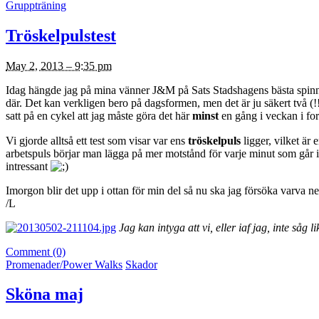
Gruppträning
Tröskelpulstest
May 2, 2013 – 9:35 pm
Idag hängde jag på mina vänner J&M på Sats Stadshagens bästa spinning
där. Det kan verkligen bero på dagsformen, men det är ju säkert två (!!!)
satt på en cykel att jag måste göra det här
minst
en gång i veckan i for
Vi gjorde alltså ett test som visar var ens
tröskelpuls
ligger, vilket är e
arbetspuls börjar man lägga på mer motstånd för varje minut som går i 1
intressant
Imorgon blir det upp i ottan för min del så nu ska jag försöka varva n
/L
Jag kan intyga att vi, eller iaf jag, inte såg l
Comment (0)
Promenader/Power Walks
Skador
Sköna maj