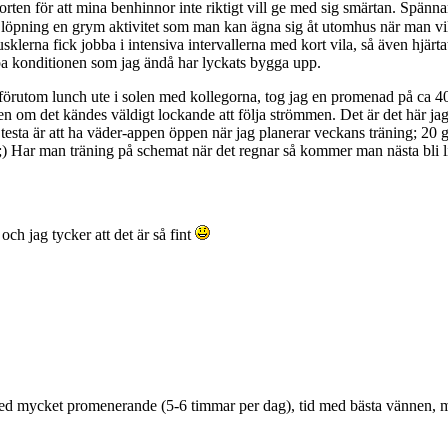
n för att mina benhinnor inte riktigt vill ge med sig smärtan. Spännan
löpning en grym aktivitet som man kan ägna sig åt utomhus när man vill s
klerna fick jobba i intensiva intervallerna med kort vila, så även hjärta
appa konditionen som jag ändå har lyckats bygga upp.
å, förutom lunch ute i solen med kollegorna, tog jag en promenad på ca 40 
en om det kändes väldigt lockande att följa strömmen. Det är det här jag 
ka testa är att ha väder-appen öppen när jag planerar veckans träning; 
Har man träning på schemat när det regnar så kommer man nästa bli lite 
h jag tycker att det är så fint
med mycket promenerande (5-6 timmar per dag), tid med bästa vännen, my