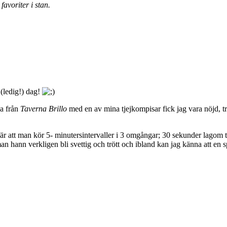
voriter i stan.
g (ledig!) dag!
a från
Taverna Brillo
med en av mina tjejkompisar fick jag vara nöjd, tr
är att man kör 5- minutersintervaller i 3 omgångar; 30 sekunder lagom 
man hann verkligen bli svettig och trött och ibland kan jag känna att en s