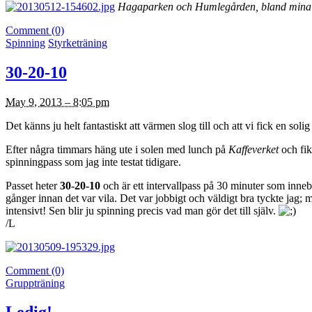
Hagaparken och Humlegården, bland mina fa
Comment (0)
Spinning
Styrketräning
30-20-10
May 9, 2013 – 8:05 pm
Det känns ju helt fantastiskt att värmen slog till och att vi fick en soli
Efter några timmars häng ute i solen med lunch på
Kaffeverket
och fik
spinningpass som jag inte testat tidigare.
Passet heter
30-20-10
och är ett intervallpass på 30 minuter som inneb
gånger innan det var vila. Det var jobbigt och väldigt bra tyckte jag; 
intensivt! Sen blir ju spinning precis vad man gör det till själv.
/L
Comment (0)
Gruppträning