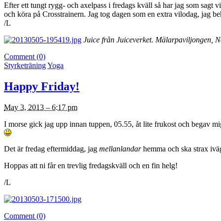
Efter ett tungt rygg- och axelpass i fredags kväll så har jag som sagt v
och köra på Crosstrainern. Jag tog dagen som en extra vilodag, jag b
/L
Juice från Juiceverket. Mälarpaviljongen, 
Comment (0)
Styrketräning
Yoga
Happy Friday!
May 3, 2013 – 6:17 pm
I morse gick jag upp innan tuppen, 05.55, åt lite frukost och begav mi
Det är fredag eftermiddag, jag
mellanlandar
hemma och ska strax iväg 
Hoppas att ni får en trevlig fredagskväll och en fin helg!
/L
Comment (0)