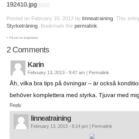
Posted on
February 10, 2013
by
linneatraining
. This entr
Styrketräning
. Bookmark the
permalink
.
«
På tal om inspiration
2
Comments
Karin
February 13, 2013 - 9:47 am
|
Permalink
Åh, vilka bra tips på övningar – är också kondi
behöver komplettera med styrka. Tjuvar med m
Reply
linneatraining
February 13, 2013 - 8:14 pm
|
Permalink