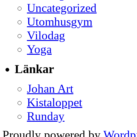
Uncategorized
Utomhusgym
Vilodag
Yoga
Länkar
Johan Art
Kistaloppet
Runday
Proudly powered by
Wordp