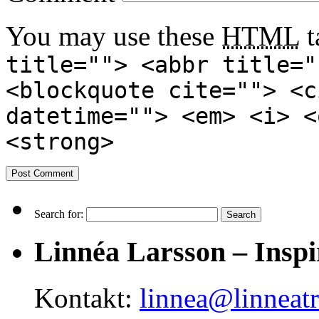
You may use these
HTML
t
title=""> <abbr title="
<blockquote cite=""> <c
datetime=""> <em> <i> <
<strong>
Search for:
Linnéa Larsson – Inspi
Kontakt:
linnea@linneat