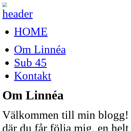
HOME
Om Linnéa
Sub 45
Kontakt
Om Linnéa
Välkommen till min blogg! 
där du får följa mig, en hel