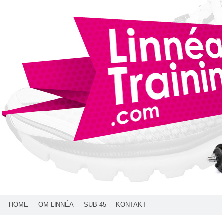
HOME
OM LINNÉA
SUB 45
KONTAKT